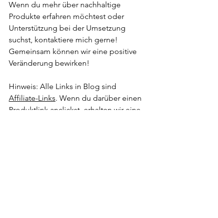
Wenn du mehr über nachhaltige 
Produkte erfahren möchtest oder 
Unterstützung bei der Umsetzung 
suchst, kontaktiere mich gerne!
Gemeinsam können wir eine positive 
Veränderung bewirken!
Hinweis: Alle Links in Blog sind 
Affiliate-Links
. Wenn du darüber einen 
Produktlink anclickst, erhalten wir eine 
kleine Provision, die uns hilft, weitere 
Inhalte für dich zu erstellen!
Viel Spaß beim Umsetzen und 
Entdecken! 🌿✨....und DANKE, dass 
DU da bist.