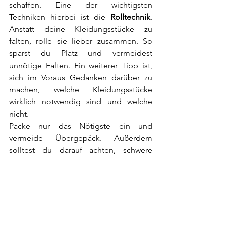
schaffen. Eine der wichtigsten 
Techniken hierbei ist die 
Rolltechnik
. 
Anstatt deine Kleidungsstücke zu 
falten, rolle sie lieber zusammen. So 
sparst du Platz und vermeidest 
unnötige Falten. Ein weiterer Tipp ist, 
sich im Voraus Gedanken darüber zu 
machen, welche Kleidungsstücke 
wirklich notwendig sind und welche 
nicht. 
Packe nur das Nötigste ein und 
vermeide Übergepäck. Außerdem 
solltest du darauf achten, schwere 
Gegenstände unten im Koffer zu 
verstauen, um ein Umkippen zu 
verhindern. Mit diesen einfachen Tricks 
wird dein nächstes Kofferpacken zum 
Kinderspiel!