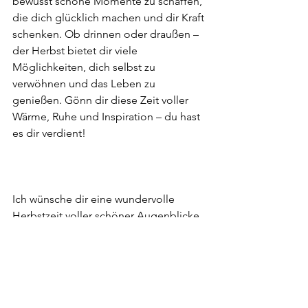
bewusst schöne Momente zu schaffen, 
die dich glücklich machen und dir Kraft 
schenken. Ob drinnen oder draußen – 
der Herbst bietet dir viele 
Möglichkeiten, dich selbst zu 
verwöhnen und das Leben zu 
genießen. Gönn dir diese Zeit voller 
Wärme, Ruhe und Inspiration – du hast 
es dir verdient!
Ich wünsche dir eine wundervolle 
Herbstzeit voller schöner Augenblicke 
und ganz viel Wohlgefühl!  
Hinweis
: Die verlinkten Produkte sind 