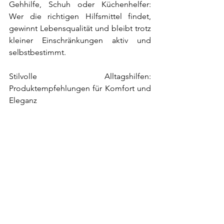
Gehhilfe, Schuh oder Küchenhelfer: 
Wer die richtigen Hilfsmittel findet, 
gewinnt Lebensqualität und bleibt trotz 
kleiner Einschränkungen aktiv und 
selbstbestimmt.
Stilvolle Alltagshilfen: 
Produktempfehlungen für Komfort und 
Eleganz
Hier sind meine 
Produktempfehlungen:
🚶‍♀️Mobilität & Bewegung
Rollator mit Sitz und Tasche
 – 
stabil, leicht und mit 
Einkaufstasche
Haltegriffe für Bad & Flur
 – mehr 
Sicherheit beim Aufstehen
Bewegungssensor-Nachtlicht
 – 